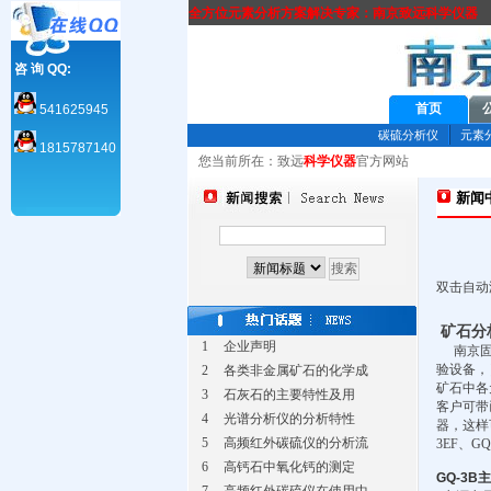
全方位元素分析方案解决专家：南京致远科学仪器
咨 询 QQ:
首页
541625945
碳硫分析仪
元素
1815787140
您当前所在：致远
科学仪器
官方网站
新闻
双击自动
矿石分
1
企业声明
南京
验设备，
2
各类非金属矿石的化学成
矿石中各
3
石灰石的主要特性及用
客户可带
4
光谱分析仪的分析特性
器，这样
5
高频红外碳硫仪的分析流
3EF
、
GQ
6
高钙石中氧化钙的测定
GQ-3B
主