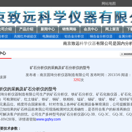
网站地图
公司介绍
产品介绍
新闻中心
销售网络
会员中心
网上留言
下
分析仪
高频红外碳硫仪
电脑碳硫仪
铝合金分析仪
铜合金分析仪器
金属分析
南京致远
科学仪器
有限公司是国内分析
中心
矿石分析仪的采购及矿石分析仪的型号
发布者：南京固琦分析仪器制造有限公司 发布时间：2013/3/6 阅读：
滚屏
3292
次
析仪的采购及矿石分析仪的型号
固琦分析仪器制造有限公司生产的矿石分析仪、铁矿石分析仪、矿石化验仪器，矿石化
）可检测铝矿、红土镍矿、铁矿、铜矿、铁精粉、锰矿、锡矿、镍矿、铬矿、铅锌矿
元素品位。精度符合国家标准。针对市场上各种矿石检测设备琳琅满目，公司提醒新
已知结果的矿石样品前来我公司现场检测对比其准确性，是否符合客户的标准再购仪
可解决客户的担忧。公司生产多种型号的矿石分析仪器
GQ-3B
、
GQ
-3C
、
GQ-3E
、
GQ
-HW2H
等。详情请登陆
www.gqfxy.com
要技术参数：