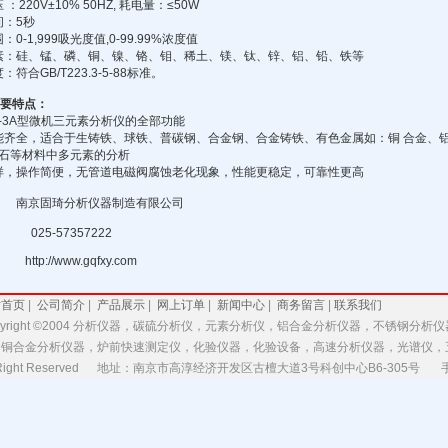
压
：
220V±10% 50HZ,
耗电量：
≤50W
间：
5
秒
围：
0-1,999
吸光度值
,0-99.99%
浓度值
素：硅、锰、磷、铜、镍、铬、钼、稀土、镁、钛、锌、铝、铅、铁等
度：符合
GB/T223.
3-5-88
标准。
要特点：
-3A
型微机三元素分析仪的全部功能
能齐全，适合于生铸铁、球铁、普碳钢、合金钢、合金铸铁、有色金属如：铜
合金、
石等材料中多元素的分析
样，操作简便，无管道电磁阀腐蚀老化现象，性能更稳定，可靠性更高
南京固琦分析仪器制造有限公司
025-57357222
http://www.gqfxy.com
站首页
|
公司简介
|
产品展示
|
网上订单
|
新闻中心
|
商务留言
|
联系我们
pyright ©2004 分析仪器，碳硫分析仪，元素分析仪，铝合金分析仪器，不锈钢
，铜合金分析仪器，炉前快速测定仪，化验仪器，化验设备，高速分析仪器，光谱仪，
l Right Reserved 地址：南京市高淳经济开发区古檀大道3号科创中心B6-305号 手