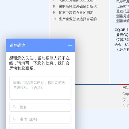
7
高频红外碳硫仪在使用中
l
电源电
8
采购高频红外碳硫分析仪
l
比色时
l
量程范
9
矿石中高硫含量的测定
l
测量元
10
生产企业怎么选择合适的
l
测量精
GQ-3B
主
l
兼容
GQ
l
仪器功
合金、矿
请您留言
l
机外溶
感谢您的关注，当前客服人员不在
线，请填写一下您的信息，我们会
尽快和您联系。
网
Co
仪
Al