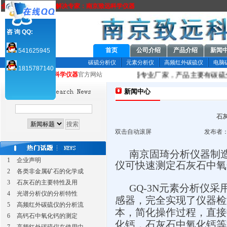
全方位元素分析方案解决专家：南京致远科学仪器
咨 询 QQ:
首页
公司介绍
产品介绍
新闻
541625945
碳硫分析仪
元素分析仪
高频红外碳硫仪
电脑
1815787140
南京致远
科学仪器
有限公司是国内分析仪器专业厂家，产品主要有碳硫
您当前所在：致远
科学仪器
官方网站
新闻中心
石
双击自动滚屏
发布者：
南京固琦分析仪器制
1
企业声明
仪可快速测定石灰石中氧
2
各类非金属矿石的化学成
3
石灰石的主要特性及用
GQ-3N
元素分析仪采
4
光谱分析仪的分析特性
感器，完全实现了仪器检
5
高频红外碳硫仪的分析流
本，简化操作过程，直接
6
高钙石中氧化钙的测定
化钙，石灰石中氧化钙等