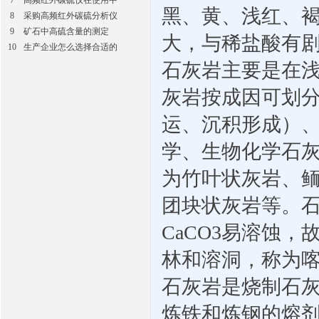
7
高频红外碳硫仪在使用中
黑、黄、浅红、
8
采购高频红外碳硫分析仪
9
矿石中高硫含量的测定
大，与稀盐酸有
10
生产企业怎么选择合适的
石灰岩主要是在
灰岩按成因可划
运、沉积形成）
学、生物化学石
为竹叶状灰岩、
团块状灰岩等。
CaCO3
易溶蚀，
林和溶洞，称为
石灰岩是烧制石
炼铁和炼钢的熔