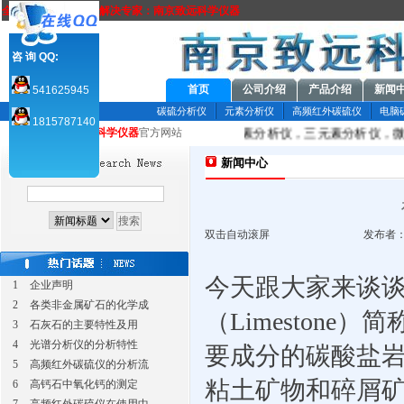
全方位元素分析方案解决专家：南京致远科学仪器
咨 询 QQ:
首页
公司介绍
产品介绍
新闻
541625945
碳硫分析仪
元素分析仪
高频红外碳硫仪
电脑
1815787140
品主要有碳硫分析仪，元素分析仪，金属元素分析仪，三元素分析仪，微
您当前所在：致远
科学仪器
官方网站
新闻中心
双击自动滚屏
发布者：
今天跟大家来谈
1
企业声明
2
各类非金属矿石的化学成
（
Limestone
）简
3
石灰石的主要特性及用
4
光谱分析仪的分析特性
要成分的碳酸盐岩
5
高频红外碳硫仪的分析流
粘土矿物和碎屑
6
高钙石中氧化钙的测定