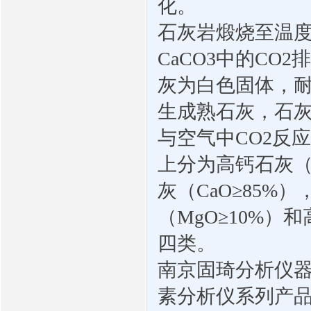
化。
石灰岩煅烧至温
CaCO3
中的
CO2
排
灰为白色固体，
生成熟石灰，石
与空气中
CO2
反应
上分为高钙石灰
灰（
CaO
≥
85%
）
（
MgO
≥
10%
）和
四类。
南京固琦分析仪
素分析仪系列产