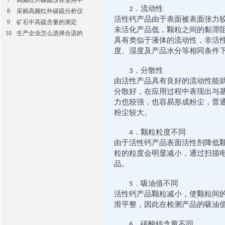
7
高频红外碳硫仪在使用中
．流动性
2
8
采购高频红外碳硫分析仪
活性钙产品由于表面被表面张力
9
矿石中高硫含量的测定
未活化产品低，颗粒之间的黏滞
10
生产企业怎么选择合适的
具有类似于液体的流动性，非活
度、湿度及产品水分等相同条件
．分散性
3
由活性产品具有良好的流动性能
分散好，在应用过程中表现出与
力也较强，也容易形成粉尘，普
粉尘较大。
．颗粒粒度不同
4
由于活性钙产品表面活性剂降低
粒的粒度会明显减小，通过扫描
品。
．吸油值不同
5
活性钙产品颗粒减小，使颗粒间
滑平整，因此在检测产品的吸油
．碳酸钙含量不同
6