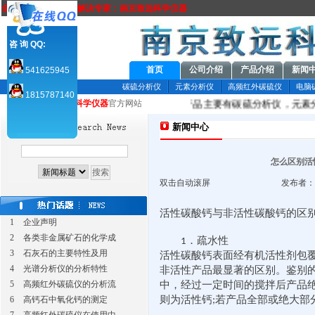
全方位元素分析方案解决专家：南京致远科学仪器
咨 询 QQ:
首页
公司介绍
产品介绍
新闻
541625945
碳硫分析仪
元素分析仪
高频红外碳硫仪
电脑
1815787140
仪器
有限公司是国内分析仪器专业厂家，产品主要有碳硫分析仪，元素分
您当前所在：致远
科学仪器
官方网站
新闻中心
怎么区别活
双击自动滚屏
发布者：南
活性碳酸钙与非活性碳酸钙的区
1
企业声明
2
各类非金属矿石的化学成
．疏水性
1
3
石灰石的主要特性及用
活性碳酸钙表面经有机活性剂包
4
光谱分析仪的分析特性
非活性产品最显著的区别。鉴别
中，经过一定时间的搅拌后产品
5
高频红外碳硫仪的分析流
则为活性钙
若产品全部或绝大部
6
高钙石中氧化钙的测定
;