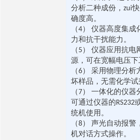
分析二种成份，
快
zui
确度高。
（
）
仪器高度集成
4
力和抗干扰能力。
（
）
仪器应用抗电
5
源，可在宽幅电压下
（
）
采用物理分析
6
坏样品，无需化学试
（
）
一体化的仪器
7
可通过仪器的
RS232
统机使用。
（
）
声光自动报警
8
机对话方式操作。