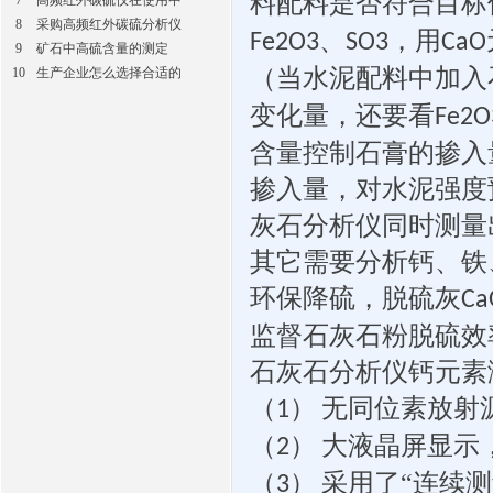
料配料是否符合目标
7
高频红外碳硫仪在使用中
8
采购高频红外碳硫分析仪
、
，用
Fe2O3
SO3
CaO
9
矿石中高硫含量的测定
（当水泥配料中加入
10
生产企业怎么选择合适的
变化量，还要看
Fe2O
含量控制石膏的掺入
掺入量，对水泥强度
灰石分析仪同时测量
其它需要分析钙、铁
环保降硫，脱硫灰
Ca
监督石灰石粉脱硫效
石灰石分析仪钙元素
（
）
无同位素放射
1
（
）
大液晶屏显示
2
（
）
采用了“连续
3