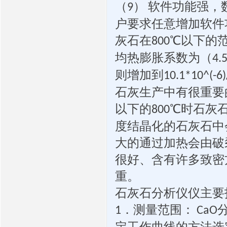
（
）
软件功能强，
9
户要求任意增加软件
灰石在
℃以下的
800
均热膨胀系数为（
4.
则增加到
10.1*10^(-6)
石灰生产中有很重要
以下的
℃时石灰
800
度结晶化的石灰石中
大的通过加热会由破
很好、含有许多致密
重。
石灰石分析仪仪主要
．测量范围：
1
CaO
定工作曲线的方法选