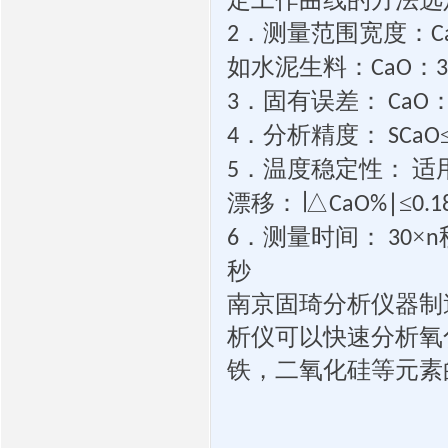
．测量范围宽度：
2
C
如水泥生料：
：
CaO
．固有误差：
：
3
CaO
．分析精度：
4
SCaO
．温度稳定性：
适
5
漂移：∣△
∣≤
CaO%
0.1
．测量时间：
×
6
30
n
秒
南京固琦分析仪器制
析仪可以快速分析氧
铁，二氧化硅等元素