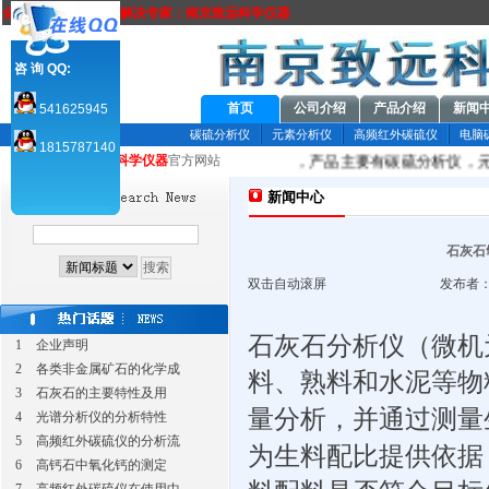
全方位元素分析方案解决专家：南京致远科学仪器
咨 询 QQ:
首页
公司介绍
产品介绍
新闻
541625945
碳硫分析仪
元素分析仪
高频红外碳硫仪
电脑
1815787140
科学仪器
有限公司是国内分析仪器专业厂家，产品主要有碳硫分析仪，元
您当前所在：致远
科学仪器
官方网站
新闻中心
石灰石
双击自动滚屏
发布者：
石灰石分析仪（微机
1
企业声明
2
各类非金属矿石的化学成
料、熟料和水泥等物
3
石灰石的主要特性及用
量分析，并通过测量
4
光谱分析仪的分析特性
5
高频红外碳硫仪的分析流
为生料配比提供依据
6
高钙石中氧化钙的测定