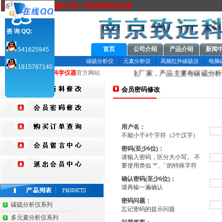
全方位元素分析方案解决专家：南京致远科学仪器
咨 询 QQ:
首页
公司介绍
产品介绍
新闻
541625945
碳硫分析仪
元素分析仪
高频红外碳硫仪
电脑
1815787140
京致远
科学仪器
有限公司是国内分析仪器专业厂家，产品主要有碳硫分析
您当前所在：致远
科学仪器
官方网站
会员密码修改
用户名：
不能小于4个字符（2个汉字）
密码(至少6位)：
请输入密码，区分大小写。 不
要使用类似 '*'、' '的特殊字符
确认密码(至少6位)：
请再输一遍确认
密码问题：
碳硫分析仪系列
忘记密码的提示问题
多元素分析仪系列